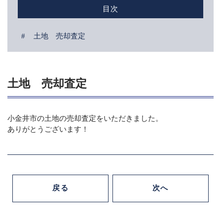
目次
CONTACT
不動産売却に関する無料相談
土地 売却査定
メールでの受付
お問い合わせフォーム
24時間受付中
土地 売却査定
お電話での受付
042-312-0882
小金井市の土地の売却査定をいただきました。
受付時間：9:30〜18:30（定休：水曜・日曜）
ありがとうございます！
戻る
次へ