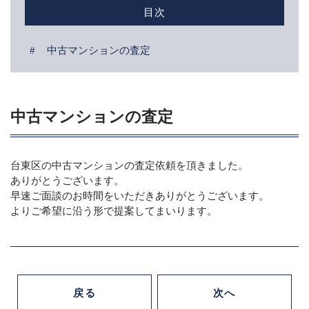
目次
CONTACT
不動産売却に関する無料相談
中古マンションの査定
メールでの受付
お問い合わせフォーム
24時間受付中
中古マンションの査定
お電話での受付
042-312-0882
台東区の中古マンションの査定依頼を頂きました。
受付時間：9:30〜18:30（定休：水曜・日曜）
ありがとうございます。
早速ご面談のお時間をいただきありがとうございます。
よりご希望に沿う形で提案してまいります。
戻る
次へ